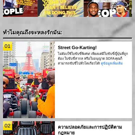
ทำไมคุณถึงจะหลงรักมัน:
01
Street Go-Karting!
ไม่ต้องใช้ใบขับขี่พิเศษ! เพียงแค่มีใบขับขี่ญี่ปุ่นที่ถูก
ต้อง ใบขับขี่สากล หรือใบอนุญาต SOFA คุณก็
สามารถขับขี่ไปทั่วโตเกียวได้!
ดูข้อมูลเพิ่มเติม
02
ความปลอดภัยและการปฏิบัติตาม
กฎหมาย