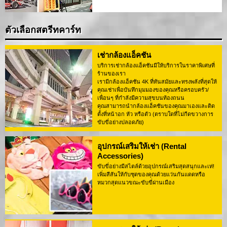
ตัวเลือกสตรีทคาร์ท
เช่ากล้องแอ็คชัน
บริการเช่ากล้องแอ็คชันมีให้บริการในราคาพิเศษที่
ร้านของเรา
เรามีกล้องแอ็คชัน 4K ที่ทันสมัยและทรงพลังที่สุดให้
คุณเช่าเพื่อบันทึกมุมมองของคุณหรือครอบครัว/
เพื่อนๆ ที่กำลังมีความสุขบนท้องถนน
คุณสามารถนำกล้องแอ็คชันของคุณมาเองและติด
ตั้งที่หน้าอก หัว หรือตัว (ตราบใดที่ไม่กีดขวางการ
ขับขี่อย่างปลอดภัย)
อุปกรณ์เสริมให้เช่า (Rental
Accessories)
ขับขี่อย่างมีสไตล์ด้วยอุปกรณ์เสริมสุดสนุกและเท่!
เพิ่มสีสันให้กับชุดของคุณด้วยแว่นกันแดดหรือ
หมวกสุดแนวขณะขับขี่ผ่านเมือง