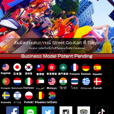
บริษัท
การจอง
เปลี่ยนสาขา
Tokyo Shinagawa
Tokyo Akihabara#1
Tokyo Akihabara#2
Tokyo Shibuya
Tokyo Shibuya Annex
Tokyo Bay
สัมผัสประสบการณ์ Street Go-Kart ที่ Tokyo!
Tokyo Asakusa
Osaka
ประสบการณ์ครั้งหนึ่งในชีวิตและครั้งเดียวไม่เคยพอ!
Okinawa