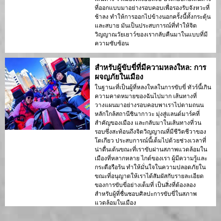
ที่ออกแบบมาอย่างรอบคอบเพื่อรองรับจังหวะที่
ช้าลง ทำให้การออกไปข้างนอกครั้งนี้ทั้งกระตุ้น
และสบาย มันเป็นประสบการณ์ที่ทำให้จิต
วิญญาณวัยเยาว์ของเรากลับคืนมาในแบบที่มี
ความซับซ้อน
สำหรับผู้ขับขี่ที่มีความหลงใหล: การ
ผจญภัยในเมือง
ในฐานะที่เป็นผู้ที่หลงใหลในการขับขี่ ทัวร์นี้เกิน
ความคาดหมายของฉันไปมาก เส้นทางที่
วางแผนมาอย่างรอบคอบพาเราไปตามถนน
หลักใกล้สถานีชินากาวะ มุ่งสู่แลนด์มาร์คที่
สำคัญของเมือง และกลับมาในเส้นทางที่วน
รอบซึ่งสะท้อนถึงจิตวิญญาณที่มีชีวิตชีวาของ
โตเกียว ประสบการณ์นี้เต็มไปด้วยช่วงเวลาที่
น่าตื่นเต้นขณะที่เราขับผ่านสภาพแวดล้อมใน
เมืองที่หลากหลาย ไกด์ของเรา ผู้มีความรู้และ
กระตือรือร้น ทำให้มั่นใจในความปลอดภัยใน
ขณะที่อนุญาตให้เราได้สัมผัสกับรายละเอียด
ของการขับขี่อย่างเต็มที่ เป็นสิ่งที่ต้องลอง
สำหรับผู้ที่ชื่นชอบศิลปะการขับขี่ในสภาพ
แวดล้อมในเมือง