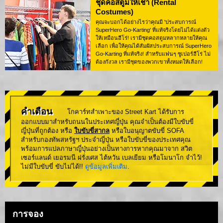
ชุดคอสตูมให้เช่า (Rental
Costumes)
คุณจะบอกได้อย่างไรว่าคุณมี 'ประสบการณ์
SuperHero Go-Karting' ที่แท้จริงโดยไม่ได้แต่งตัว
ให้เหมือนฮีโร่! เรามีชุดคอสตูมหลากหลายให้คุณ
เลือก เพื่อให้คุณได้สัมผัสประสบการณ์ SuperHero
Go-Karting ที่แท้จริง! สำหรับแฟนๆ ซูเปอร์ฮีโร่ ไม่
ต้องกังวล เรามีชุดของพวกเขาทั้งหมดให้เลือก!
คำเตือน
โกคาร์ทสำเพาะของ Street Kart ได้รับการ
ออกแบบมาสำหรับถนนในประเทศญี่ปุ่น คุณจำเป็นต้องมีใบขับขี่
ญี่ปุ่นที่ถูกต้อง หรือ
ใบขับขี่สากล
หรือใบอนุญาตขับขี่ SOFA
สำหรับกองทัพสหรัฐฯ ประจำญี่ปุ่น หรือใบขับขี่ของประเทศคุณ
พร้อมการแปลภาษาญี่ปุ่นอย่างเป็นทางการหากคุณมาจาก สวิต
เซอร์แลนด์ เยอรมนี ฝรั่งเศส ไต้หวัน เบลเยียม หรือโมนาโก จำไว้!
ไม่มีใบขับขี่ ขับไม่ได้!!
ดูข้อมูลเพิ่มเติม
.
การจอง