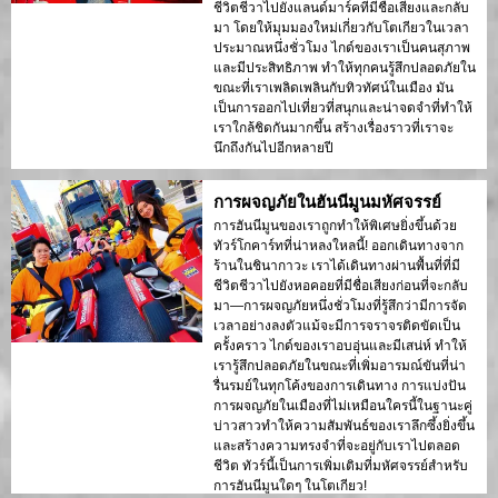
ชีวิตชีวาไปยังแลนด์มาร์คที่มีชื่อเสียงและกลับ
มา โดยให้มุมมองใหม่เกี่ยวกับโตเกียวในเวลา
ประมาณหนึ่งชั่วโมง ไกด์ของเราเป็นคนสุภาพ
และมีประสิทธิภาพ ทำให้ทุกคนรู้สึกปลอดภัยใน
ขณะที่เราเพลิดเพลินกับทิวทัศน์ในเมือง มัน
เป็นการออกไปเที่ยวที่สนุกและน่าจดจำที่ทำให้
เราใกล้ชิดกันมากขึ้น สร้างเรื่องราวที่เราจะ
นึกถึงกันไปอีกหลายปี
การผจญภัยในฮันนีมูนมหัศจรรย์
การฮันนีมูนของเราถูกทำให้พิเศษยิ่งขึ้นด้วย
ทัวร์โกคาร์ทที่น่าหลงใหลนี้! ออกเดินทางจาก
ร้านในชินากาวะ เราได้เดินทางผ่านพื้นที่ที่มี
ชีวิตชีวาไปยังหอคอยที่มีชื่อเสียงก่อนที่จะกลับ
มา—การผจญภัยหนึ่งชั่วโมงที่รู้สึกว่ามีการจัด
เวลาอย่างลงตัวแม้จะมีการจราจรติดขัดเป็น
ครั้งคราว ไกด์ของเราอบอุ่นและมีเสน่ห์ ทำให้
เรารู้สึกปลอดภัยในขณะที่เพิ่มอารมณ์ขันที่น่า
รื่นรมย์ในทุกโค้งของการเดินทาง การแบ่งปัน
การผจญภัยในเมืองที่ไม่เหมือนใครนี้ในฐานะคู่
บ่าวสาวทำให้ความสัมพันธ์ของเราลึกซึ้งยิ่งขึ้น
และสร้างความทรงจำที่จะอยู่กับเราไปตลอด
ชีวิต ทัวร์นี้เป็นการเพิ่มเติมที่มหัศจรรย์สำหรับ
การฮันนีมูนใดๆ ในโตเกียว!