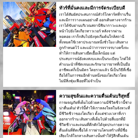
ทัวร์ที่มั่นคงและมีการจัดระเบียบดี
เราได้สัมผัสประสบการณ์ทัวร์โกคาร์ทที่ราบรื่น
และมีการวางแผนอย่างดี ออกเดินทางจากร้าน
เราได้ขับผ่านบริเวณสถานีชินากาวะและมุ่ง
หน้าไปยังโตเกียวทาวเวอร์ หลังจากผ่าน
หอคอย เราก็กลับไปยังจุดเริ่มต้นใกล้สถานี
ทั้งหมดใช้เวลาประมาณหนึ่งชั่วโมง เส้นทาง
ถูกกำหนดไว้ และแม้ว่าการจราจรบางครั้งจะ
ทำให้การเดินทางยืดเยื้อเล็กน้อย แต่
ประสบการณ์ยังคงสงบและเป็นระเบียบ ไกด์ให้
คำแนะนำที่ชัดเจนและรักษามารยาทที่เป็นมือ
อาชีพแต่ก็เป็นมิตร โดยรวมแล้ว นี่เป็นวิธีที่เชื่อ
ถือได้ในการชมอีกด้านหนึ่งของโตเกียวโดย
ไม่มีสิ่งฟุ่มเฟือยที่ไม่จำเป็น
ความสุขล้นและความตื่นเต้นบริสุทธิ์
การผจญภัยที่เต็มไปด้วยความมีชีวิตชีวานี้ช่าง
น่าตื่นเต้น! ทัวร์นี้ทำให้เราหลงใหลในจังหวะที่
มีชีวิตชีวาของโตเกียว ตั้งแต่ช่วงเวลาที่เรา
ออกจากร้าน เส้นทางที่เต็มไปด้วยสี่แยกที่มี
ชีวิตชีวาและถนนที่คึกคักได้จุดประกายความ
ตื่นเต้นที่ติดเชื้อได้ การผ่านโครงสร้างที่มีชื่อ
เสียงใกล้ใจกลางเส้นทางนั้นทำให้รู้สึกตื่นเต้น