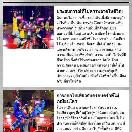
ประสบการณ์ที่ไม่ควรพลาดในชีวิต!
ฉันแทบไม่อยากเชื่อเลยว่าฉันเพิ่งมีการผจญภัย
อะไรที่น่าตื่นเต้น! การทัวร์โกคาร์ทพาฉันเดิน
ทางจากจุดเริ่มต้นผ่านพื้นที่ที่คึกคักไปยัง
หอคอยที่ยิ่งใหญ่ แล้วกลับมาอีกครั้ง—ทั้งหมด
ใช้เวลาประมาณหนึ่งชั่วโมง ราวกับว่าโตเกียว
ได้เปลี่ยนเป็นสนามเด็กเล่นที่เต็มไปด้วยแสง
และพลังงาน ไกด์ของเราเก่งมาก ผสมผสาน
ความเป็นมืออาชีพเข้ากับความกระตือรือร้นที่มี
ชีวิตชีวา ซึ่งทำให้ทุกช่วงเวลาเต็มไปด้วย
ความตื่นเต้น ประสบการณ์ที่น่าจดจำนี้เต็มไป
ด้วยความเซอร์ไพรส์และความสุขบริสุทธิ์
เป็นการผจญภัยในเมืองที่แท้จริงซึ่งเกิดขึ้นเพียง
ครั้งเดียวในชีวิต
การออกไปเที่ยวกับครอบครัวที่ไม่
เหมือนใคร
ในการเดินทางครอบครัวล่าสุดของเราไป
โตเกียว ลูกๆ ที่เป็นผู้ใหญ่ของฉันและฉันตัดสิน
ใจลองทัวร์โกคาร์ทนี้ และมันกลายเป็นหนึ่งใน
ประสบการณ์ที่ดีที่สุดที่เราได้แชร์กัน เส้นทางที่
วางแผนมาอย่างดีพาเราไปยังพื้นที่สถานีที่มี