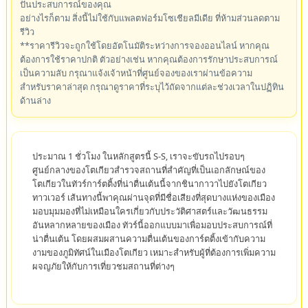
ปันประสบการณ์ของคุณ
อย่างไรก็ตาม สิ่งนี้ไม่ใช้กับแพลตฟอร์มโซเชียลมีเดีย ที่ห้ามส่วนลดตาม
รีวิว
**ราคารีวิวจะถูกใช้โดยอัตโนมัติระหว่างการจองออนไลน์ หากคุณ
ต้องการใช้ราคาปกติ ตัวอย่างเช่น หากคุณต้องการรักษาประสบการณ์
เป็นความลับ กรุณาแจ้งเจ้าหน้าที่ศูนย์จองของเราผ่านข้อความ
สำหรับราคาล่าสุด กรุณาดูราคาที่ระบุไว้ถัดจากแต่ละช่วงเวลาในปฏิทิน
ด้านล่าง
ประมาณ 1 ชั่วโมง ในหลักสูตรนี้ S-S, เราจะขับรถไปรอบๆ
ศูนย์กลางของโตเกียวสำรวจสถานที่สำคัญที่เป็นเอกลักษณ์ของ
โตเกียวในทัวร์การ์ตติ้งที่น่าตื่นเต้นนี้จากชินากาวาไปยังโตเกียว
ทาวเวอร์ เส้นทางนี้พาคุณผ่านจุดที่มีชื่อเสียงที่สุดบางแห่งของเมือง
มอบมุมมองที่ไม่เหมือนใครเกี่ยวกับประวัติศาสตร์และวัฒนธรรม
อันหลากหลายของเมือง ทัวร์นี้ออกแบบมาเพื่อมอบประสบการณ์ที่
น่าตื่นเต้น โดยผสมผสานความตื่นเต้นของการ์ตติ้งเข้ากับความ
งามของภูมิทัศน์ในเมืองโตเกียว เหมาะสำหรับผู้ที่ต้องการเพิ่มความ
ผจญภัยให้กับการเที่ยวชมสถานที่ต่างๆ