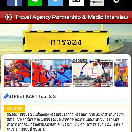
การจอง
STREET KART Tour S-S
CAUTION
คุณต้องมีใบขับขี่ญี่ปุ่นที่ถูกต้อง หรือใบขับขี่สากล หรือใบอนุญาต SOFA สำหรับกองทัพ
สหรัฐฯ ประจำญี่ปุ่น หรือใบขับขี่ของประเทศคุณพร้อมการแปลภาษาญี่ปุ่นอย่างเป็น
ทางการหากคุณมาจากสวิตเซอร์แลนด์, เยอรมนี, ฝรั่งเศส, ไต้หวัน, เบลเยียม, โมนาโก
จำไว้! ไม่มีใบขับขี่ ขับไม่ได้!!