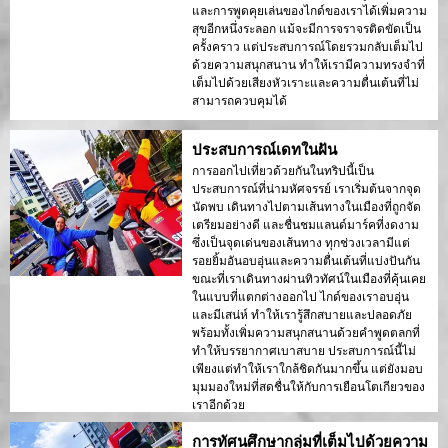
และการพูดคุยเล่นของไกด์ของเราได้เพิ่มความ
สุขอีกหนึ่งระลอก แม้จะมีการจราจรติดขัดเป็น
ครั้งคราว แต่ประสบการณ์โดยรวมกลับเต็มไป
ด้วยความสนุกสนาน ทำให้เรามีความทรงจำที่
เต็มไปด้วยเสียงหัวเราะและความตื่นเต้นที่ไม่
สามารถควบคุมได้
ประสบการณ์เดทในฝัน
การออกไปเที่ยวด้วยกันในทริปนี้เป็น
ประสบการณ์ที่น่ามหัศจรรย์ เราเริ่มต้นจากจุด
นัดพบ เดินทางไปตามเส้นทางในเมืองที่ถูกจัด
เตรียมอย่างดี และชื่นชมแลนด์มาร์คที่งดงาม
ซึ่งเป็นจุดเด่นของเส้นทาง ทุกช่วงเวลามีแต่
รอยยิ้มอันอบอุ่นและความตื่นเต้นที่แบ่งปันกัน
ขณะที่เราเดินทางผ่านทิวทัศน์ในเมืองที่คุ้นเคย
ในแบบที่แตกต่างออกไป ไกด์ของเราอบอุ่น
และมีเสน่ห์ ทำให้เรารู้สึกสบายและปลอดภัย
พร้อมทั้งเพิ่มความสนุกสนานด้วยคำพูดตลกที่
ทำให้บรรยากาศเบาสบาย ประสบการณ์นี้ไม่
เพียงแต่ทำให้เราใกล้ชิดกันมากขึ้น แต่ยังมอบ
มุมมองใหม่ที่สดชื่นให้กับการเยือนโตเกียวของ
เราอีกด้วย
การทัศนศึกษากลุ่มที่เต็มไปด้วยความ