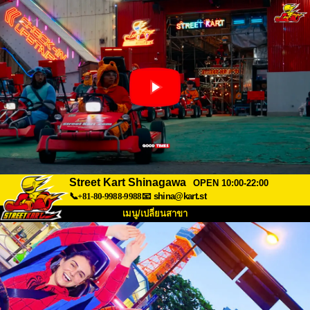
Street Kart Shinagawa
OPEN 10:00-22:00
📞+81-80-9988-9988
📧
shina@kart.st
เมนู/เปลี่ยนสาขา
หน้าแรก
เกี่ยวกับ
สเปค
ราคา
การเข้าถึง
เสียงจากผู้ใช้
คำถามที่พบบ่อย