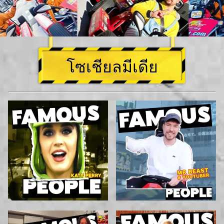
โซเชียลมีเดีย