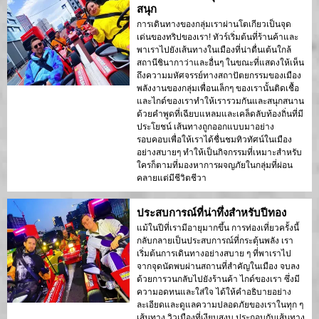
สนุก
การเดินทางของกลุ่มเราผ่านโตเกียวเป็นจุด
เด่นของทริปของเรา! ทัวร์เริ่มต้นที่ร้านค้าและ
พาเราไปยังเส้นทางในเมืองที่น่าตื่นเต้นใกล้
สถานีชินากาว่าและอื่นๆ ในขณะที่แสดงให้เห็น
ถึงความมหัศจรรย์ทางสถาปัตยกรรมของเมือง
พลังงานของกลุ่มเพื่อนเล็กๆ ของเรานั้นติดเชื้อ
และไกด์ของเราทำให้เรารวมกันและสนุกสนาน
ด้วยคำพูดที่เฉียบแหลมและเคล็ดลับท้องถิ่นที่มี
ประโยชน์ เส้นทางถูกออกแบบมาอย่าง
รอบคอบเพื่อให้เราได้ชื่นชมทิวทัศน์ในเมือง
อย่างสบายๆ ทำให้เป็นกิจกรรมที่เหมาะสำหรับ
ใครก็ตามที่มองหาการผจญภัยในกลุ่มที่ผ่อน
คลายแต่มีชีวิตชีวา
ประสบการณ์ที่น่าทึ่งสำหรับปีทอง
แม้ในปีที่เรามีอายุมากขึ้น การท่องเที่ยวครั้งนี้
กลับกลายเป็นประสบการณ์ที่กระตุ้นพลัง เรา
เริ่มต้นการเดินทางอย่างสบาย ๆ ที่พาเราไป
จากจุดนัดพบผ่านสถานที่สำคัญในเมือง จบลง
ด้วยการวนกลับไปยังร้านค้า ไกด์ของเรา ซึ่งมี
ความอดทนและใส่ใจ ได้ให้คำอธิบายอย่าง
ละเอียดและดูแลความปลอดภัยของเราในทุก ๆ
เส้นทาง วิวเมืองที่เงียบสงบ ประกอบกับเส้นทาง