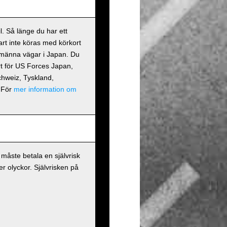
. Så länge du har ett
art inte köras med körkort
llmänna vägar i Japan. Du
kort för US Forces Japan,
Schweiz, Tyskland,
 För
mer information om
måste betala en självrisk
r olyckor. Självrisken på