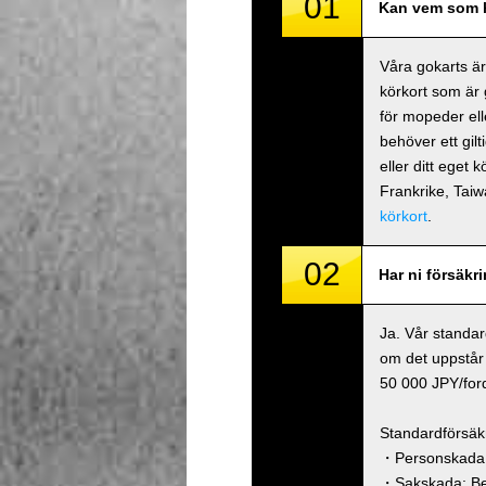
01
Kan vem som h
Våra gokarts är
körkort som är 
för mopeder ell
behöver ett gilt
eller ditt eget 
Frankrike, Ta
körkort
.
02
Har ni försäkr
Ja. Vår standar
om det uppstår 
50 000 JPY/ford
Standardförsäk
・Personskada (
・Sakskada: Beg