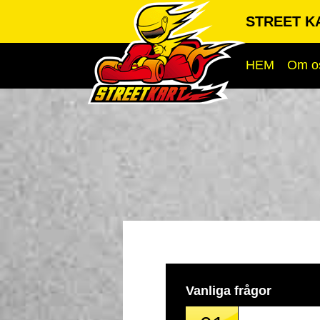
STREET KA
HEM
Om o
Vanliga frågor