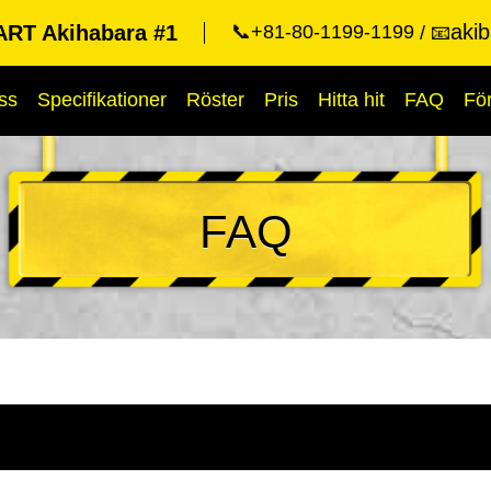
aki
RT Akihabara #1
📞+81-80-1199-1199
📧
ss
Specifikationer
Röster
Pris
Hitta hit
FAQ
Fö
FAQ