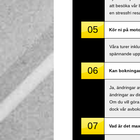
att besöka vår 
en stressfri res
05
Kör ni på mot
Våra turer inkl
spännande uppl
06
Kan bokningar
Ja, ändringar a
ändringar av di
Om du vill göra
dock vår avbokn
07
Vad är det max