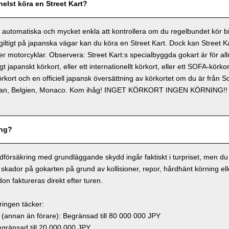
elst köra en Street Kart?
 automatiska och mycket enkla att kontrollera om du regelbundet kör bil
giltigt på japanska vägar kan du köra en Street Kart. Dock kan Street K
er motorcyklar. Observera: Street Kart:s specialbyggda gokart är för a
igt japanskt körkort, eller ett internationellt körkort, eller ett SOFA-kör
körkort och en officiell japansk översättning av körkortet om du är från 
iwan, Belgien, Monaco. Kom ihåg! INGET KÖRKORT INGEN KÖRNING!!
ing?
dförsäkring med grundläggande skydd ingår faktiskt i turpriset, men du 
skador på gokarten på grund av kollisioner, repor, hårdhänt körning elle
on faktureras direkt efter turen.
ringen täcker:
annan än förare): Begränsad till 80 000 000 JPY
ränsad till 20 000 000 JPY