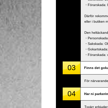
・Förarskada: B
Därför rekommen
eller i butiken 
Den heltäckand
・Personskada 
・Sakskada: O
・Gokartskada
・Förarskada: u
03
Finns det goka
För närvarande
04
Har ni parkeri
Tyvärr erbjuder