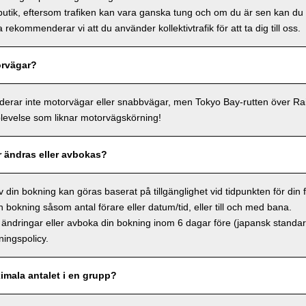
butik, eftersom trafiken kan vara ganska tung och om du är sen kan du in
a rekommenderar vi att du använder kollektivtrafik för att ta dig till oss.
orvägar?
uderar inte motorvägar eller snabbvägar, men Tokyo Bay-rutten över R
evelse som liknar motorvägskörning!
 ändras eller avbokas?
v din bokning kan göras baserat på tillgänglighet vid tidpunkten för din
n bokning såsom antal förare eller datum/tid, eller till och med bana.
 ändringar eller avboka din bokning inom 6 dagar före (japansk standardt
ingspolicy.
imala antalet i en grupp?