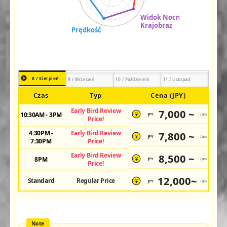
8 / Sierpień
9 / Wrzesień
10 / Październik
11 / Listopad
Czas
Typ
Cena (JPY)
Early Bird Review
7,000 ~
10:30AM - 3PM
JPY
/pax
¥
Price!
4:30PM -
Early Bird Review
7,800 ~
JPY
/pax
¥
7:30PM
Price!
Early Bird Review
8,500 ~
8PM
JPY
/pax
¥
Price!
12,000~
Standard
Regular Price
JPY
/pax
¥