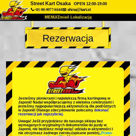
Street Kart Osaka
OPEN 12:00-19:00
📞+81-90-9977-6644
📧
shina@kart.st
MENU/Zmień Lokalizację
TOP
Rezerwacja
O nas
Specyfikacja
Cena
Dojazd
Opinie
FAQ
Firma
Rezerwacja
Zmień Lokalizację
Tokyo Shinagawa
Tokyo Akihabara#1
Tokyo Akihabara#2
Tokyo Shibuya
Jesteśmy
pionierami
i
największą firmą kartingową
w
Tokyo Shibuya Annex
Tokyo Bay
Japonii! Nadal współpracujemy z
wieloma celebrytami
i
jesteśmy
najpopularniejszą aktywnością
dla podróżnych
w Japonii! Dlatego zdecydowanie polecamy
dokonać
Tokyo Asakusa
Osaka
rezerwacji jak najszybciej.
Uwaga! Jeśli przyjedziesz do naszego sklepu bez
Okinawa
wymaganych oryginalnych dokumentów do jazdy w
Japonii, nie będziesz mógł wziąć udziału w aktywności i
nie otrzymasz żadnego zwrotu.
(opisane poniżej
„Prawo