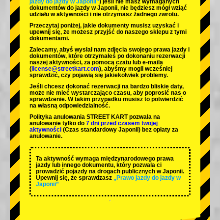
jazdy do jazdy w Japonii”
) jeśli nie masz wymaganych
dokumentów do jazdy w Japonii, nie będziesz mógł wziąć
udziału w aktywności i nie otrzymasz żadnego zwrotu.
Przeczytaj poniżej, jakie dokumenty musisz uzyskać i
upewnij się, że możesz przyjść do naszego sklepu z tymi
dokumentami.
Zalecamy, abyś wysłał nam zdjęcia swojego prawa jazdy i
dokumentów, które otrzymałeś po dokonaniu rezerwacji
naszej aktywności, za pomocą czatu lub e-maila
(
license@streetkart.com
), abyśmy mogli wcześniej
sprawdzić, czy pojawią się jakiekolwiek problemy.
Jeśli chcesz dokonać rezerwacji na bardzo bliskie daty,
może nie mieć wystarczająco czasu, aby poprosić nas o
sprawdzenie. W takim przypadku musisz to potwierdzić
na własną odpowiedzialność.
Polityka anulowania STREET KART pozwala na
anulowanie tylko do
7 dni przed czasem twojej
aktywności
(Czas standardowy Japonii) bez opłaty za
anulowanie.
Ta aktywność wymaga międzynarodowego prawa
jazdy lub innego dokumentu, który pozwala ci
prowadzić pojazdy na drogach publicznych w Japonii.
Upewnij się, że sprawdzasz
„Prawo jazdy do jazdy w
Japonii”