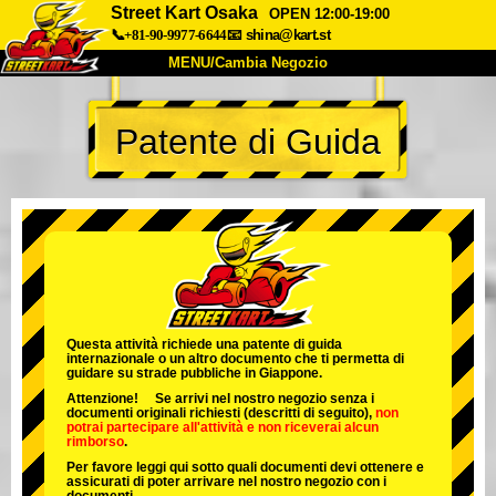
Street Kart Osaka
OPEN 12:00-19:00
📞+81-90-9977-6644
📧
shina@kart.st
MENU/Cambia Negozio
INIZIO
Patente di Guida
Chi Siamo
Specifiche
Prezzo
Accesso
Recensioni
FAQ
Azienda
Prenotazioni
Cambia Negozio
Tokyo Shinagawa
Tokyo Akihabara#1
Tokyo Akihabara#2
Tokyo Shibuya
Questa attività richiede una patente di guida
internazionale o un altro documento che ti permetta di
Tokyo Shibuya Annex
Tokyo Bay
guidare su strade pubbliche in Giappone.
Attenzione! Se arrivi nel nostro negozio senza i
Tokyo Asakusa
Osaka
documenti originali richiesti (descritti di seguito),
non
potrai partecipare all'attività
e
non riceverai alcun
rimborso
.
Okinawa
Per favore leggi qui sotto quali documenti devi ottenere e
assicurati di poter arrivare nel nostro negozio con i