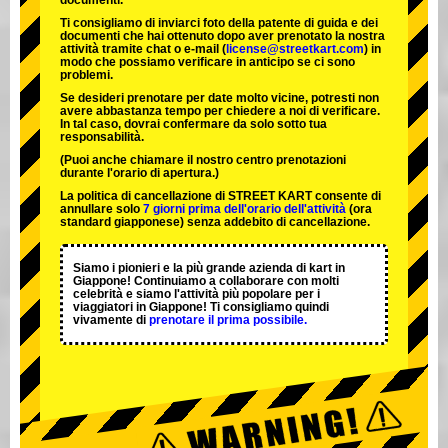
documenti.
Ti consigliamo di inviarci foto della patente di guida e dei
documenti che hai ottenuto dopo aver prenotato la nostra
attività tramite chat o e-mail (
license@streetkart.com
) in
modo che possiamo verificare in anticipo se ci sono
problemi.
Se desideri prenotare per date molto vicine, potresti non
avere abbastanza tempo per chiedere a noi di verificare.
In tal caso, dovrai confermare da solo sotto tua
responsabilità.
(Puoi anche chiamare il nostro centro prenotazioni
durante l'orario di apertura.)
La politica di cancellazione di STREET KART consente di
annullare solo
7 giorni prima dell'orario dell'attività
(ora
standard giapponese) senza addebito di cancellazione.
Siamo i
pionieri
e la
più grande azienda di kart
in
Giappone! Continuiamo a collaborare con
molti
celebrità
e siamo l'
attività più popolare
per i
viaggiatori in Giappone! Ti consigliamo quindi
vivamente di
prenotare il prima possibile.