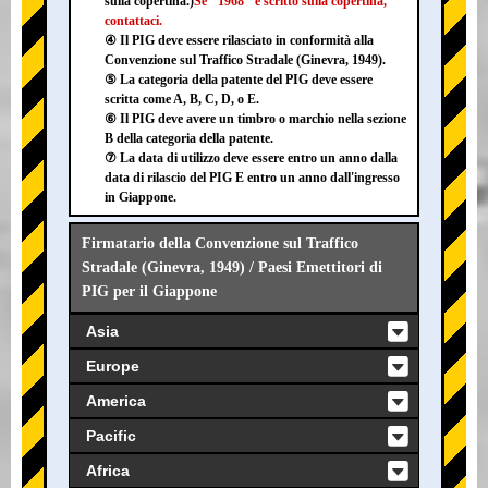
sulla copertina.)
Se "1968" è scritto sulla copertina,
contattaci.
④ Il PIG deve essere rilasciato in conformità alla
Convenzione sul Traffico Stradale (Ginevra, 1949).
⑤ La categoria della patente del PIG deve essere
scritta come A, B, C, D, o E.
⑥ Il PIG deve avere un timbro o marchio nella sezione
B della categoria della patente.
⑦ La data di utilizzo deve essere entro un anno dalla
data di rilascio del PIG E entro un anno dall'ingresso
in Giappone.
Firmatario della Convenzione sul Traffico
Stradale (Ginevra, 1949) / Paesi Emettitori di
PIG per il Giappone
Asia
Europe
America
Pacific
Africa