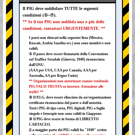
Il PIG deve soddisfare TUTTE le seguenti
condizioni (①~⑦).
** Se il tuo PIG non soddisfa una o più delle
condizioni, contattaci URGENTEMENTE. **
I paesi non elencati nella seguente lista (Messico,
Kuwait, Arabia Saudita ecc.) non sono membri e non
validi.
① Il paese deve essere firmatario della Convenzione
sul Traffico Stradale (Ginevra, 1949) riconosciuta
dall'ONU.
(AAA per USA, CAA per Canada, AAA per
Australia, AA per Regno Unito)
** Organizzazioni non autorizzate stanno vendendo
PIG FALSI TRUFFA su internet. Attenzione alle
truffe! **
② Il P.I.G. deve essere rilasciato da un'organizzazione
certificata riconosciuta dal paese o dall'autorità.
Tutti i PIG di tipo carta, PIG digitali, PIG a foglio
singolo e fotocopie non sono validi in Giappone.
③ Il PIG deve essere in forma di LIBRETTO
CARTACEO.
(La maggior parte dei PIG validi ha "1949" scritto