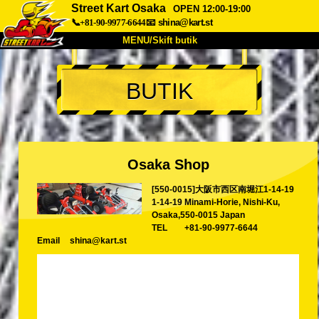
Street Kart Osaka
OPEN 12:00-19:00
📞+81-90-9977-6644
📧
shina@kart.st
MENU/Skift butik
TOP
BUTIK
Om
Specifikationer
Pris
Adgang
Stemme
FAQ
Virksomhed
Booking
Osaka Shop
Skift butik
[550-0015]大阪市西区南堀江1-14-19
Tokyo Shinagawa
Tokyo Akihabara#1
1-14-19 Minami-Horie, Nishi-Ku,
Tokyo Akihabara#2
Tokyo Shibuya
Osaka,550-0015 Japan
TEL
+81-90-9977-6644
Tokyo Shibuya Annex
Tokyo Bay
Email
shina@kart.st
Tokyo Asakusa
Osaka
Okinawa