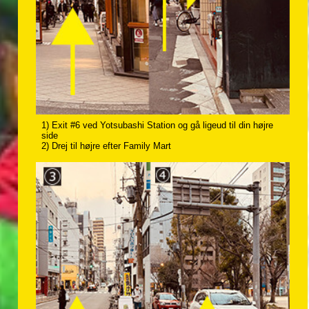
1) Exit #6 ved Yotsubashi Station og gå ligeud til din højre
side
2) Drej til højre efter Family Mart