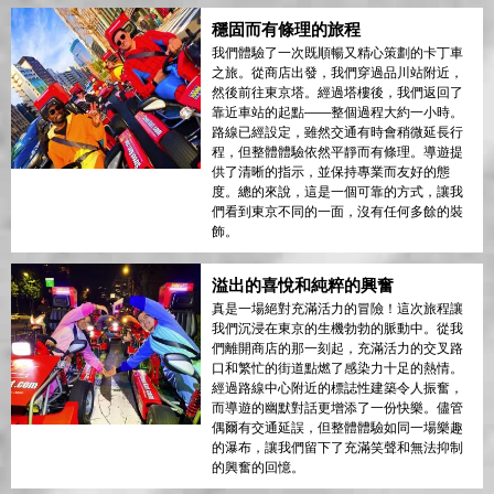
穩固而有條理的旅程
我們體驗了一次既順暢又精心策劃的卡丁車
之旅。從商店出發，我們穿過品川站附近，
然後前往東京塔。經過塔樓後，我們返回了
靠近車站的起點——整個過程大約一小時。
路線已經設定，雖然交通有時會稍微延長行
程，但整體體驗依然平靜而有條理。導遊提
供了清晰的指示，並保持專業而友好的態
度。總的來說，這是一個可靠的方式，讓我
們看到東京不同的一面，沒有任何多餘的裝
飾。
溢出的喜悅和純粹的興奮
真是一場絕對充滿活力的冒險！這次旅程讓
我們沉浸在東京的生機勃勃的脈動中。從我
們離開商店的那一刻起，充滿活力的交叉路
口和繁忙的街道點燃了感染力十足的熱情。
經過路線中心附近的標誌性建築令人振奮，
而導遊的幽默對話更增添了一份快樂。儘管
偶爾有交通延誤，但整體體驗如同一場樂趣
的瀑布，讓我們留下了充滿笑聲和無法抑制
的興奮的回憶。