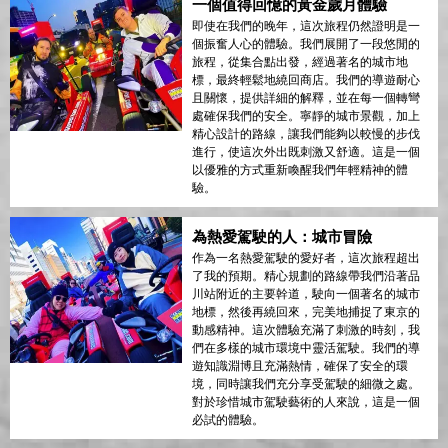
一個值得回憶的黃金歲月體驗
即使在我們的晚年，這次旅程仍然證明是一
個振奮人心的體驗。我們展開了一段悠閒的
旅程，從集合點出發，經過著名的城市地
標，最終輕鬆地繞回商店。我們的導遊耐心
且關懷，提供詳細的解釋，並在每一個轉彎
處確保我們的安全。寧靜的城市景觀，加上
精心設計的路線，讓我們能夠以較慢的步伐
進行，使這次外出既刺激又舒適。這是一個
以優雅的方式重新喚醒我們年輕精神的體
驗。
為熱愛駕駛的人：城市冒險
作為一名熱愛駕駛的愛好者，這次旅程超出
了我的預期。精心規劃的路線帶我們沿著品
川站附近的主要幹道，駛向一個著名的城市
地標，然後再繞回來，完美地捕捉了東京的
動感精神。這次體驗充滿了刺激的時刻，我
們在多樣的城市環境中靈活駕駛。我們的導
遊知識淵博且充滿熱情，確保了安全的環
境，同時讓我們充分享受駕駛的細微之處。
對於珍惜城市駕駛藝術的人來說，這是一個
必試的體驗。