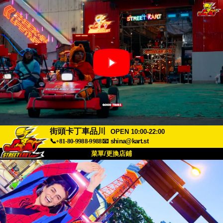
街頭卡丁車品川
OPEN 10:00-22:00
📞+81-80-9988-9988
📧
shina@kart.st
菜單/更換店鋪
首頁
關於
規格
價格
交通方式
顧客聲音
常見問題