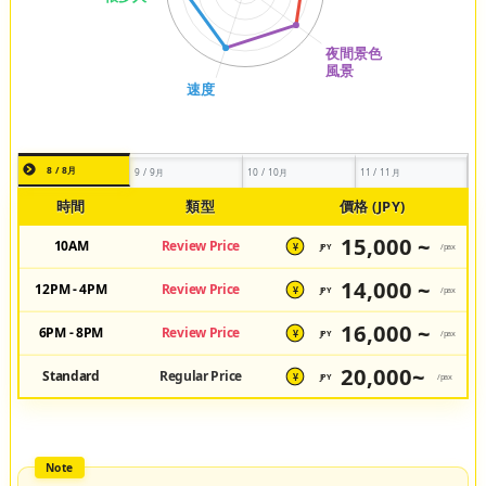
8 / 8月
9 / 9月
10 / 10月
11 / 11月
時間
類型
價格 (JPY)
15,000 ~
10AM
Review Price
JPY
/pax
¥
14,000 ~
12PM - 4PM
Review Price
JPY
/pax
¥
16,000 ~
6PM - 8PM
Review Price
JPY
/pax
¥
20,000~
Standard
Regular Price
JPY
/pax
¥