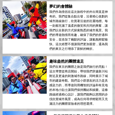
夢幻約會體驗
我們作為情侶在這次旅程中的外出簡直是神
奇的。我們從集合點出發，沿著精心規劃的
城市路線旅行，欣賞著沿途的壯麗地標。每
一刻都充滿了溫柔的微笑和共同的興奮，讓
我們以全新的方式探索熟悉的城市風景。我
們的導遊熱情而有趣，確保了我們的舒適和
安全，並添加了幽默的評論，讓氣氛輕鬆愉
快。這次經歷不僅讓我們更加親密，還為我
們的東京之行增添了新鮮的轉折。
趣味盎然的團體遠足
我們在東京的團體之旅是我們旅行的亮點！
這次導覽從商店開始，帶領我們穿越新川站
附近及更遠的刺激城市路線，同時展示了城
市的建築奇觀。我們這小群朋友的活力是具
感染力的，而導遊則用機智的評論和有見地
的本地小貼士讓我們保持團結和娛樂。這條
路線經過精心設計，讓我們能夠以悠閒的步
伐欣賞城市風景，成為任何尋求輕鬆而又充
滿活力的團體冒險者的理想選擇。