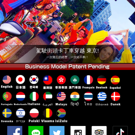
公司
預訂
更換店鋪
東京 品川 #1
東京 秋葉原 #1
東京 秋葉原 #2
東京 澀谷
東京 澀谷附店
東京灣
駕駛街頭卡丁車穿越 東京!
東京 淺草
大阪
一次難忘的經歷，一次絕不夠！
沖繩