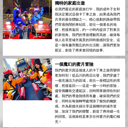
獨特的家庭出遊
在我們最近的家庭旅行中，我的成年子女和
我決定嘗試這個卡丁車之旅，結果成為我們
共享的最佳體驗之一。精心規劃的路線帶我
們穿過熱鬧的車站區，前往一個著名的地
標，然後再返回，約一小時內提供了對東京
的新視角。我們的導遊禮貌而高效，確保每
個人在享受城市風景的同時都感到安全。這
是一個有趣而難忘的外出活動，讓我們更加
親近，創造了將來會回憶的故事。
一個魔幻的蜜月冒險
我們的蜜月因這個迷人的卡丁車之旅而變得
更加特別！從品川的商店出發，我們穿越了
一個充滿活力的區域，前往一座標誌性的塔
樓，然後返回——這是一個一小時的冒險，
儘管偶爾有交通延誤，但時間掌握得恰到好
處。我們的導遊熱情而有趣，確保我們的安
全，同時在每個轉彎處增添了愉快的幽默
感。作為新婚夫婦分享這個獨特的城市冒
險，加深了我們的聯繫，創造了將持續一生
的回憶。這個旅程是東京任何蜜月的魔幻補
充！