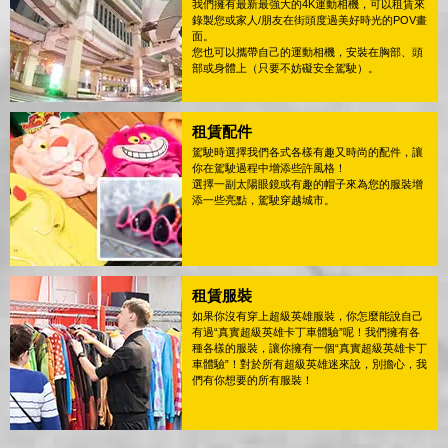
我們擁有最新最強大的4K運動相機，可以租賃來
錄製您或家人/朋友在街頭度過美好時光的POV畫
面。
您也可以攜帶自己的運動相機，安裝在胸部、頭
部或身體上（只要不妨礙安全駕駛）。
租賃配件
駕駛時選擇我們各式各樣有趣又時尚的配件，讓
你在駕駛過程中增添些許風格！
選擇一副太陽眼鏡或有趣的帽子來為您的服裝增
添一些亮點，駕駛穿越城市。
租賃服裝
如果你沒有穿上超級英雄服裝，你怎麼能說自己
有過“真實超級英雄卡丁車體驗”呢！我們擁有各
種各樣的服裝，讓你擁有一個“真實超級英雄卡丁
車體驗”！對於所有超級英雄迷來說，別擔心，我
們有你想要的所有服裝！