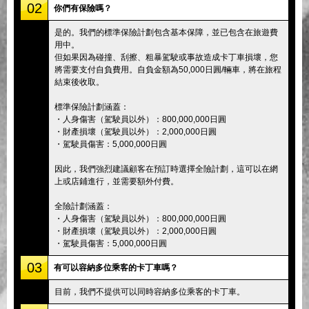
02
你們有保險嗎？
是的。我們的標準保險計劃包含基本保障，並已包含在旅遊費
用中。
但如果因為碰撞、刮擦、粗暴駕駛或事故造成卡丁車損壞，您
將需要支付自負費用。自負金額為50,000日圓/輛車，將在旅程
結束後收取。
標準保險計劃涵蓋：
・人身傷害（駕駛員以外）：800,000,000日圓
・財產損壞（駕駛員以外）：2,000,000日圓
・駕駛員傷害：5,000,000日圓
因此，我們強烈建議顧客在預訂時選擇全險計劃，這可以在網
上或店鋪進行，並需要額外付費。
全險計劃涵蓋：
・人身傷害（駕駛員以外）：800,000,000日圓
・財產損壞（駕駛員以外）：2,000,000日圓
・駕駛員傷害：5,000,000日圓
03
有可以容納多位乘客的卡丁車嗎？
目前，我們不提供可以同時容納多位乘客的卡丁車。