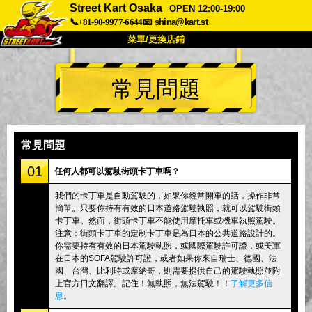
Street Kart Osaka
OPEN 12:00-19:00
📞+81-90-9977-6644
📧
shina@kart.st
菜單/更換店鋪
首頁
常見問題
關於
規格
價格
交通方式
顧客聲音
常見問題
公司
預訂
常見問題
更換店鋪
01
任何人都可以駕駛街頭卡丁車嗎？
東京 品川 #1
東京 秋葉原 #1
我們的卡丁車是自動駕駛的，如果你經常開車的話，操作非常
簡單。只要你持有有效的日本道路駕駛執照，就可以駕駛街頭
東京 秋葉原 #2
東京 澀谷
卡丁車。然而，街頭卡丁車不能使用摩托車或機車執照駕駛。
東京 澀谷附店
東京灣
注意：街頭卡丁車的定制卡丁車是為日本的公共道路設計的。
你需要持有有效的日本駕駛執照，或國際駕駛許可證，或美軍
東京 淺草
大阪
在日本的SOFA駕駛許可證，或者如果你來自瑞士、德國、法
國、台灣、比利時或摩納哥，則需要提供自己的駕駛執照並附
沖繩
上官方日文翻譯。記住！無執照，無法駕駛！！
了解更多信
息
。