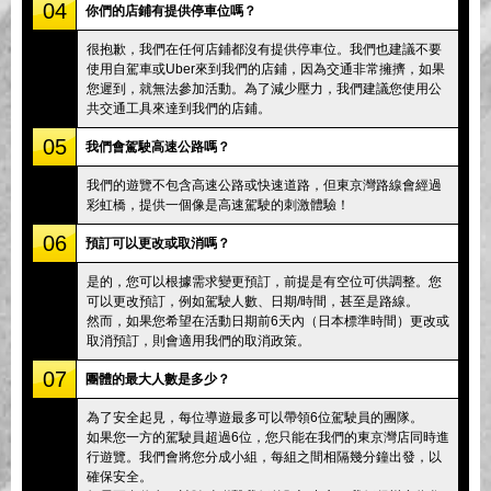
04
你們的店鋪有提供停車位嗎？
很抱歉，我們在任何店鋪都沒有提供停車位。我們也建議不要
使用自駕車或Uber來到我們的店鋪，因為交通非常擁擠，如果
您遲到，就無法參加活動。為了減少壓力，我們建議您使用公
共交通工具來達到我們的店鋪。
05
我們會駕駛高速公路嗎？
我們的遊覽不包含高速公路或快速道路，但東京灣路線會經過
彩虹橋，提供一個像是高速駕駛的刺激體驗！
06
預訂可以更改或取消嗎？
是的，您可以根據需求變更預訂，前提是有空位可供調整。您
可以更改預訂，例如駕駛人數、日期/時間，甚至是路線。
然而，如果您希望在活動日期前6天內（日本標準時間）更改或
取消預訂，則會適用我們的取消政策。
07
團體的最大人數是多少？
為了安全起見，每位導遊最多可以帶領6位駕駛員的團隊。
如果您一方的駕駛員超過6位，您只能在我們的東京灣店同時進
行遊覽。我們會將您分成小組，每組之間相隔幾分鐘出發，以
確保安全。