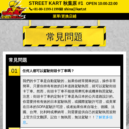
STREET KART 秋葉原 #1
OPEN 10:00-22:00
📞+81-80-1199-1199
📧
shina@kart.st
菜單/更換店鋪
首頁
常見問題
關於
規格
價格
交通方式
顧客聲音
常見問題
公司
預訂
常見問題
更換店鋪
01
任何人都可以駕駛街頭卡丁車嗎？
東京 品川 #1
東京 秋葉原 #1
我們的卡丁車是自動駕駛的，如果你經常開車的話，操作非常
簡單。只要你持有有效的日本道路駕駛執照，就可以駕駛街頭
東京 秋葉原 #2
東京 澀谷
卡丁車。然而，街頭卡丁車不能使用摩托車或機車執照駕駛。
東京 澀谷附店
東京灣
注意：街頭卡丁車的定制卡丁車是為日本的公共道路設計的。
你需要持有有效的日本駕駛執照，或國際駕駛許可證，或美軍
東京 淺草
大阪
在日本的SOFA駕駛許可證，或者如果你來自瑞士、德國、法
國、台灣、比利時或摩納哥，則需要提供自己的駕駛執照並附
沖繩
上官方日文翻譯。記住！無執照，無法駕駛！！
了解更多信
息
。