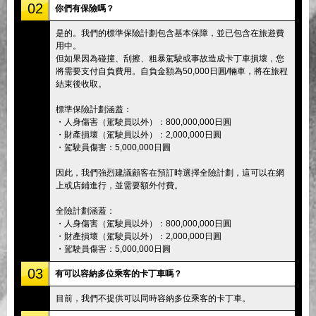
02
你們有保險嗎？
是的。我們的標準保險計劃包含基本保障，並已包含在旅遊費
用中。
但如果因為碰撞、刮擦、粗暴駕駛或事故造成卡丁車損壞，您
將需要支付自負費用。自負金額為50,000日圓/輛車，將在旅程
結束後收取。
標準保險計劃涵蓋：
・人身傷害（駕駛員以外）：800,000,000日圓
・財產損壞（駕駛員以外）：2,000,000日圓
・駕駛員傷害：5,000,000日圓
因此，我們強烈建議顧客在預訂時選擇全險計劃，這可以在網
上或店鋪進行，並需要額外付費。
全險計劃涵蓋：
・人身傷害（駕駛員以外）：800,000,000日圓
・財產損壞（駕駛員以外）：2,000,000日圓
・駕駛員傷害：5,000,000日圓
03
有可以容納多位乘客的卡丁車嗎？
目前，我們不提供可以同時容納多位乘客的卡丁車。