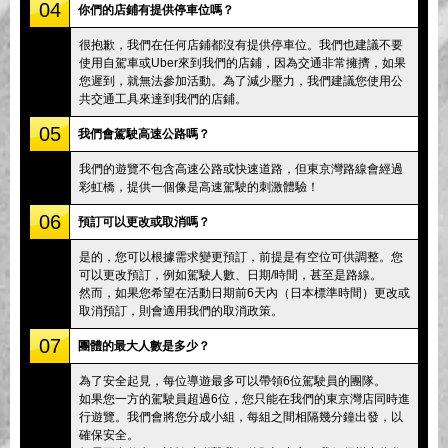
04
你們的店鋪有提供停車位嗎？
很抱歉，我們在任何店鋪都沒有提供停車位。我們也建議不要
使用自駕車或Uber來到我們的店鋪，因為交通非常擁擠，如果
您遲到，就無法參加活動。為了減少壓力，我們建議您使用公
共交通工具來達到我們的店鋪。
05
我們會駕駛高速公路嗎？
我們的遊覽不包含高速公路或快速道路，但東京灣路線會經過
彩虹橋，提供一個像是高速駕駛的刺激體驗！
06
預訂可以更改或取消嗎？
是的，您可以根據需求變更預訂，前提是有空位可供調整。您
可以更改預訂，例如駕駛人數、日期/時間，甚至是路線。
然而，如果您希望在活動日期前6天內（日本標準時間）更改或
取消預訂，則會適用我們的取消政策。
07
團體的最大人數是多少？
為了安全起見，每位導遊最多可以帶領6位駕駛員的團隊。
如果您一方的駕駛員超過6位，您只能在我們的東京灣店同時進
行遊覽。我們會將您分成小組，每組之間相隔幾分鐘出發，以
確保安全。