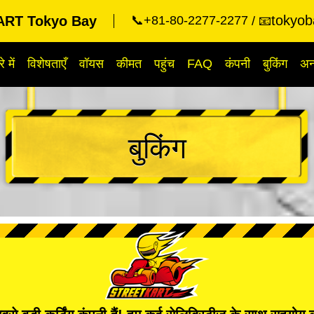
tokyob
RT Tokyo Bay
📞+81-80-2277-2277
📧
े में
विशेषताएँ
वॉयस
कीमत
पहुंच
FAQ
कंपनी
बुकिंग
अन्
बुकिंग