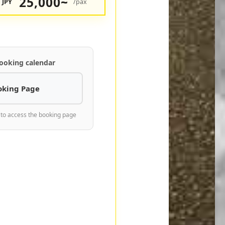
25,000~
JPY
/pax
ooking calendar
oking Page
 to access the booking page