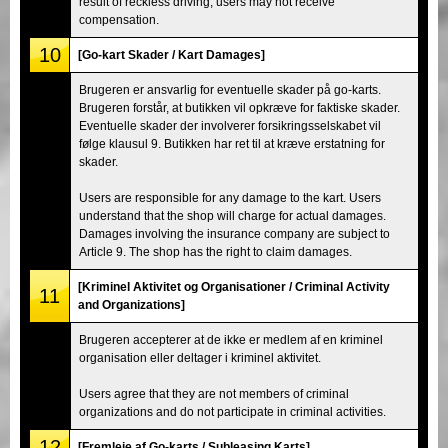
result of reckless driving, users may not receive
compensation.
10
[Go-kart Skader / Kart Damages]
Brugeren er ansvarlig for eventuelle skader på go-karts.
Brugeren forstår, at butikken vil opkræve for faktiske skader.
Eventuelle skader der involverer forsikringsselskabet vil
følge klausul 9. Butikken har ret til at kræve erstatning for
skader.
Users are responsible for any damage to the kart. Users
understand that the shop will charge for actual damages.
Damages involving the insurance company are subject to
Article 9. The shop has the right to claim damages.
[Kriminel Aktivitet og Organisationer / Criminal Activity
11
and Organizations]
Brugeren accepterer at de ikke er medlem af en kriminel
organisation eller deltager i kriminel aktivitet.
Users agree that they are not members of criminal
organizations and do not participate in criminal activities.
12
[Fremleje af Go-karts / Subleasing Karts]