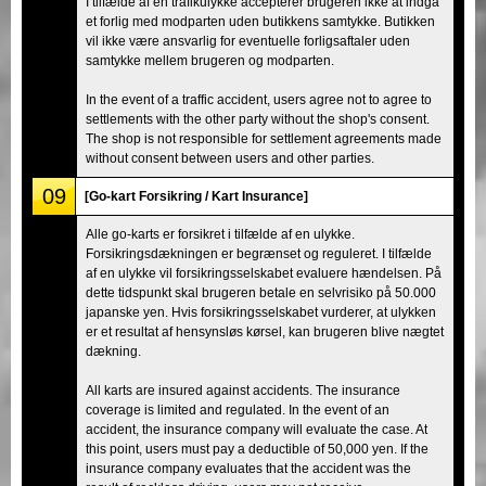
I tilfælde af en trafikulykke accepterer brugeren ikke at indgå
et forlig med modparten uden butikkens samtykke. Butikken
vil ikke være ansvarlig for eventuelle forligsaftaler uden
samtykke mellem brugeren og modparten.
In the event of a traffic accident, users agree not to agree to
settlements with the other party without the shop's consent.
The shop is not responsible for settlement agreements made
without consent between users and other parties.
09
[Go-kart Forsikring / Kart Insurance]
Alle go-karts er forsikret i tilfælde af en ulykke.
Forsikringsdækningen er begrænset og reguleret. I tilfælde
af en ulykke vil forsikringsselskabet evaluere hændelsen. På
dette tidspunkt skal brugeren betale en selvrisiko på 50.000
japanske yen. Hvis forsikringsselskabet vurderer, at ulykken
er et resultat af hensynsløs kørsel, kan brugeren blive nægtet
dækning.
All karts are insured against accidents. The insurance
coverage is limited and regulated. In the event of an
accident, the insurance company will evaluate the case. At
this point, users must pay a deductible of 50,000 yen. If the
insurance company evaluates that the accident was the