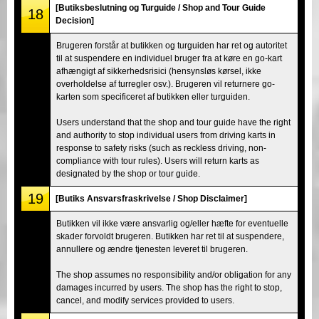
[Butiksbeslutning og Turguide / Shop and Tour Guide
18
Decision]
Brugeren forstår at butikken og turguiden har ret og autoritet
til at suspendere en individuel bruger fra at køre en go-kart
afhængigt af sikkerhedsrisici (hensynsløs kørsel, ikke
overholdelse af turregler osv.). Brugeren vil returnere go-
karten som specificeret af butikken eller turguiden.
Users understand that the shop and tour guide have the right
and authority to stop individual users from driving karts in
response to safety risks (such as reckless driving, non-
compliance with tour rules). Users will return karts as
designated by the shop or tour guide.
19
[Butiks Ansvarsfraskrivelse / Shop Disclaimer]
Butikken vil ikke være ansvarlig og/eller hæfte for eventuelle
skader forvoldt brugeren. Butikken har ret til at suspendere,
annullere og ændre tjenesten leveret til brugeren.
The shop assumes no responsibility and/or obligation for any
damages incurred by users. The shop has the right to stop,
cancel, and modify services provided to users.