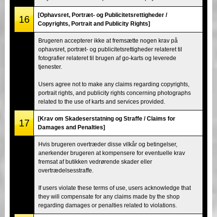
[Ophavsret, Portræt- og Publicitetsrettigheder /
16
Copyrights, Portrait and Publicity Rights]
Brugeren accepterer ikke at fremsætte nogen krav på
ophavsret, portræt- og publicitetsrettigheder relateret til
fotografier relateret til brugen af go-karts og leverede
tjenester.
Users agree not to make any claims regarding copyrights,
portrait rights, and publicity rights concerning photographs
related to the use of karts and services provided.
[Krav om Skadeserstatning og Straffe / Claims for
17
Damages and Penalties]
Hvis brugeren overtræder disse vilkår og betingelser,
anerkender brugeren at kompensere for eventuelle krav
fremsat af butikken vedrørende skader eller
overtrædelsesstraffe.
If users violate these terms of use, users acknowledge that
they will compensate for any claims made by the shop
regarding damages or penalties related to violations.