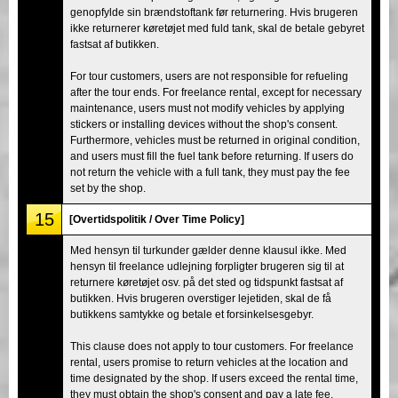
genopfylde sin brændstoftank før returnering. Hvis brugeren
ikke returnerer køretøjet med fuld tank, skal de betale gebyret
fastsat af butikken.
For tour customers, users are not responsible for refueling
after the tour ends. For freelance rental, except for necessary
maintenance, users must not modify vehicles by applying
stickers or installing devices without the shop's consent.
Furthermore, vehicles must be returned in original condition,
and users must fill the fuel tank before returning. If users do
not return the vehicle with a full tank, they must pay the fee
set by the shop.
15
[Overtidspolitik / Over Time Policy]
Med hensyn til turkunder gælder denne klausul ikke. Med
hensyn til freelance udlejning forpligter brugeren sig til at
returnere køretøjet osv. på det sted og tidspunkt fastsat af
butikken. Hvis brugeren overstiger lejetiden, skal de få
butikkens samtykke og betale et forsinkelsesgebyr.
This clause does not apply to tour customers. For freelance
rental, users promise to return vehicles at the location and
time designated by the shop. If users exceed the rental time,
they must obtain the shop's consent and pay a late fee.