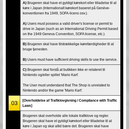
A)
Brugeren skal have et gyldigt kørekort eller tilladelse til at
køre i Japan (Internationalt kørekort baseret på Genève-
konventionen fra 1949, SOFA-licens osv.).
A)
Users must possess a valid driver's license or permit to
drive in Japan (such as an International Driving Permit based
on the 1949 Geneva Convention, SOFA license, etc.).
B)
Brugeren skal have tilstrækkelige kørefærdigheder til at
bruge tjenesten.
B)
Users must have sufficient driving skills to use the service.
C)
Brugeren skal forstå at butikken ikke er relateret til
Nintendo og/eller spillet 'Mario Kart'.
The User must understand that The Shop is unrelated to
Nintendo and/or the game 'Mario Kart'.
[Overholdelse af Trafiklovgivning / Compliance with Traffic
03
Laws]
Brugeren skal overholde alle lokale trafiklove og regler.
Brugeren skal have et gyldigt kørekort eller tilladelse til at
køre i Japan og skal altid bære det. Brugeren skal have