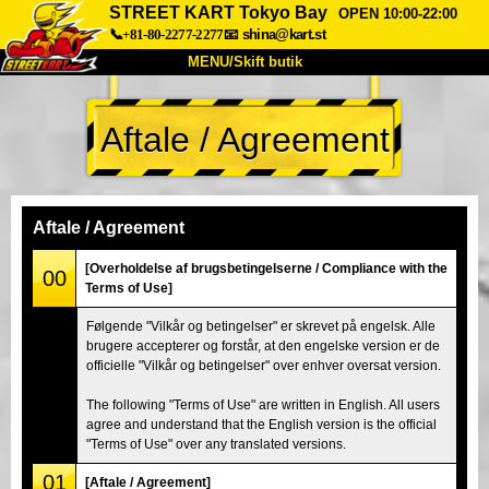
STREET KART Tokyo Bay
OPEN 10:00-22:00
📞+81-80-2277-2277
📧
shina@kart.st
MENU/Skift butik
TOP
Aftale / Agreement
Om
Specifikationer
Pris
Adgang
Stemme
FAQ
Virksomhed
Booking
Aftale / Agreement
Skift butik
[Overholdelse af brugsbetingelserne / Compliance with the
00
Terms of Use]
Tokyo Shinagawa
Tokyo Akihabara#1
Følgende "Vilkår og betingelser" er skrevet på engelsk. Alle
Tokyo Akihabara#2
Tokyo Shibuya
brugere accepterer og forstår, at den engelske version er de
Tokyo Shibuya Annex
Tokyo Bay
officielle "Vilkår og betingelser" over enhver oversat version.
Tokyo Asakusa
Osaka
The following "Terms of Use" are written in English. All users
agree and understand that the English version is the official
Okinawa
"Terms of Use" over any translated versions.
01
[Aftale / Agreement]