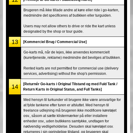
Brugeren må ikke tillade andre at køre eller ride i go-karten,
medmindre det specificeres af butikken eller turguiden.
Users may not allow others to drive or ride the kart unless
designated by the shop or tour guide.
13
[Kommerciel Brug / Commercial Use]
Go-karts må, når de lejes, ikke anvendes kommercielt
(kurertjeneste, reklame) medmindre det bevilges af butikken.
Rented karts are not permitted for commercial use (delivery
services, advertising) without the shop's permission.
[Returnér Go-karts i Original Tilstand og med Fuld Tank /
14
Return Karts in Original Status, and Full Tanks]
Med hensyn til turkunder vil brugere ikke være ansvarlige for
at fylde tankene efter turen er afsluttet. Med hensyn til
freelance udlejning må brugeren ikke modificere køretøjet
osv., såsom at sætte klistermærker på eller installere
enheder osv., uden butikkens samtykke, undtagen for
nødvendig vedligeholdelse. Desuden skal køretøjet osv.
returneres i sin oprindelige tilstand, og brugeren skal