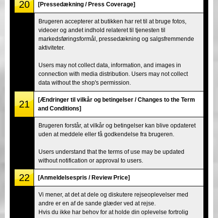
20
[Pressedækning / Press Coverage]
Brugeren accepterer at butikken har ret til at bruge fotos,
videoer og andet indhold relateret til tjenesten til
markedsføringsformål, pressedækning og salgsfremmende
aktiviteter.
Users may not collect data, information, and images in
connection with media distribution. Users may not collect
data without the shop's permission.
[Ændringer til vilkår og betingelser / Changes to the Term
21
and Conditions]
Brugeren forstår, at vilkår og betingelser kan blive opdateret
uden at meddele eller få godkendelse fra brugeren.
Users understand that the terms of use may be updated
without notification or approval to users.
22
[Anmeldelsespris / Review Price]
Vi mener, at det at dele og diskutere rejseoplevelser med
andre er en af de sande glæder ved at rejse.
Hvis du ikke har behov for at holde din oplevelse fortrolig