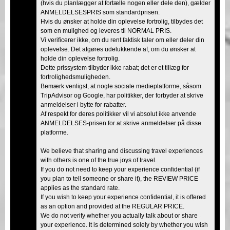
(hvis du planlægger at fortælle nogen eller dele den), gælder
ANMELDELSESPRIS som standardprisen.
Hvis du ønsker at holde din oplevelse fortrolig, tilbydes det
som en mulighed og leveres til NORMAL PRIS.
Vi verificerer ikke, om du rent faktisk taler om eller deler din
oplevelse. Det afgøres udelukkende af, om du ønsker at
holde din oplevelse fortrolig.
Dette prissystem tilbyder ikke rabat; det er et tillæg for
fortrolighedsmuligheden.
Bemærk venligst, at nogle sociale medieplatforme, såsom
TripAdvisor og Google, har politikker, der forbyder at skrive
anmeldelser i bytte for rabatter.
Af respekt for deres politikker vil vi absolut ikke anvende
ANMELDELSES-prisen for at skrive anmeldelser på disse
platforme.
We believe that sharing and discussing travel experiences
with others is one of the true joys of travel.
If you do not need to keep your experience confidential (if
you plan to tell someone or share it), the REVIEW PRICE
applies as the standard rate.
If you wish to keep your experience confidential, it is offered
as an option and provided at the REGULAR PRICE.
We do not verify whether you actually talk about or share
your experience. It is determined solely by whether you wish