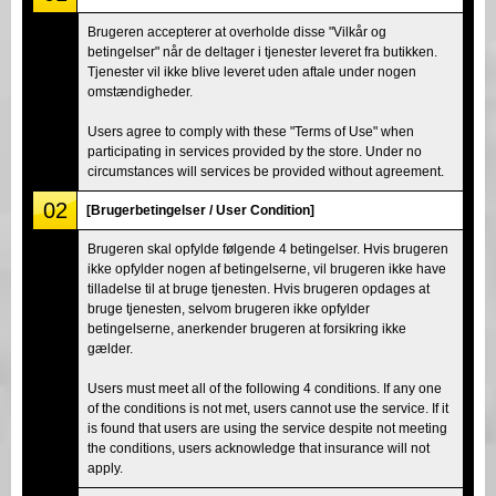
Brugeren accepterer at overholde disse "Vilkår og
betingelser" når de deltager i tjenester leveret fra butikken.
Tjenester vil ikke blive leveret uden aftale under nogen
omstændigheder.
Users agree to comply with these "Terms of Use" when
participating in services provided by the store. Under no
circumstances will services be provided without agreement.
02
[Brugerbetingelser / User Condition]
Brugeren skal opfylde følgende 4 betingelser. Hvis brugeren
ikke opfylder nogen af betingelserne, vil brugeren ikke have
tilladelse til at bruge tjenesten. Hvis brugeren opdages at
bruge tjenesten, selvom brugeren ikke opfylder
betingelserne, anerkender brugeren at forsikring ikke
gælder.
Users must meet all of the following 4 conditions. If any one
of the conditions is not met, users cannot use the service. If it
is found that users are using the service despite not meeting
the conditions, users acknowledge that insurance will not
apply.