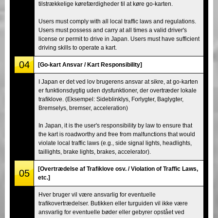
tilstrækkelige kørefærdigheder til at køre go-karten.
Users must comply with all local traffic laws and regulations.
Users must possess and carry at all times a valid driver's
license or permit to drive in Japan. Users must have sufficient
driving skills to operate a kart.
04
[Go-kart Ansvar / Kart Responsibility]
I Japan er det ved lov brugerens ansvar at sikre, at go-karten
er funktionsdygtig uden dysfunktioner, der overtræder lokale
trafiklove. (Eksempel: Sideblinklys, Forlygter, Baglygter,
Bremselys, bremser, acceleration)
In Japan, it is the user's responsibility by law to ensure that
the kart is roadworthy and free from malfunctions that would
violate local traffic laws (e.g., side signal lights, headlights,
taillights, brake lights, brakes, accelerator).
[Overtrædelse af Trafiklove osv. / Violation of Traffic Laws,
05
etc.]
Hver bruger vil være ansvarlig for eventuelle
trafikovertrædelser. Butikken eller turguiden vil ikke være
ansvarlig for eventuelle bøder eller gebyrer opstået ved