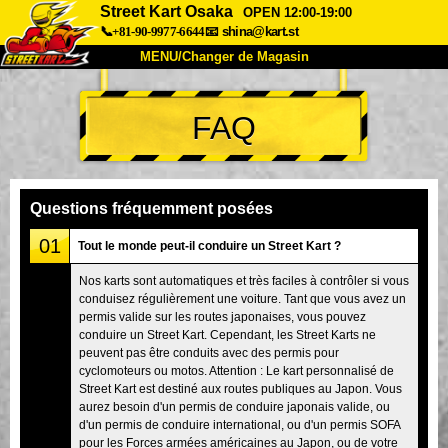
Street Kart Osaka
OPEN 12:00-19:00
📞+81-90-9977-6644
📧
shina@kart.st
MENU/Changer de Magasin
ACCUEIL
FAQ
À Propos
Caractéristiques
Tarifs
Accès
Avis
FAQ
Entreprise
Réservation
Questions fréquemment posées
Changer de Magasin
01
Tout le monde peut-il conduire un Street Kart ?
Tokyo Shinagawa
Tokyo Akihabara#1
Nos karts sont automatiques et très faciles à contrôler si vous
conduisez régulièrement une voiture. Tant que vous avez un
Tokyo Akihabara#2
Tokyo Shibuya
permis valide sur les routes japonaises, vous pouvez
Tokyo Shibuya Annexe
Baie de Tokyo
conduire un Street Kart. Cependant, les Street Karts ne
peuvent pas être conduits avec des permis pour
Tokyo Asakusa
Osaka
cyclomoteurs ou motos. Attention : Le kart personnalisé de
Street Kart est destiné aux routes publiques au Japon. Vous
Okinawa
aurez besoin d'un permis de conduire japonais valide, ou
d'un permis de conduire international, ou d'un permis SOFA
pour les Forces armées américaines au Japon, ou de votre