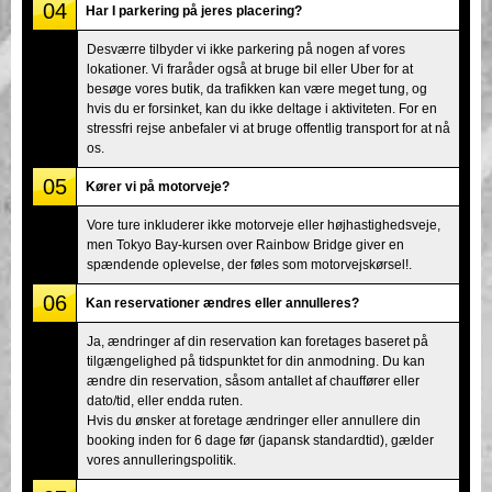
04
Har I parkering på jeres placering?
Desværre tilbyder vi ikke parkering på nogen af vores
lokationer. Vi fraråder også at bruge bil eller Uber for at
besøge vores butik, da trafikken kan være meget tung, og
hvis du er forsinket, kan du ikke deltage i aktiviteten. For en
stressfri rejse anbefaler vi at bruge offentlig transport for at nå
os.
05
Kører vi på motorveje?
Vore ture inkluderer ikke motorveje eller højhastighedsveje,
men Tokyo Bay-kursen over Rainbow Bridge giver en
spændende oplevelse, der føles som motorvejskørsel!.
06
Kan reservationer ændres eller annulleres?
Ja, ændringer af din reservation kan foretages baseret på
tilgængelighed på tidspunktet for din anmodning. Du kan
ændre din reservation, såsom antallet af chauffører eller
dato/tid, eller endda ruten.
Hvis du ønsker at foretage ændringer eller annullere din
booking inden for 6 dage før (japansk standardtid), gælder
vores annulleringspolitik.