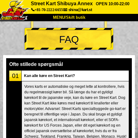
Street Kart Shibuya Annex
OPEN 10:00-22:00
📞+81-70-2222-6655
📧
shina@kart.st
MENU/Skift butik
TOP
FAQ
Om
Specifikationer
Pris
Adgang
Stemme
FAQ
Virksomhed
Booking
Ofte stillede spørgsmål
Skift butik
01
Kan alle køre en Street Kart?
Tokyo Shinagawa
Tokyo Akihabara#1
Vores karts er automatiske og meget lette at kontrollere, hvis
du regelmæssigt kører bil. Så længe du har et gyldigt
Tokyo Akihabara#2
Tokyo Shibuya
kørekort til de japanske veje, kan du køre en Street Kart. Dog
Tokyo Shibuya Annex
Tokyo Bay
kan Street Kart ikke køres med kørekort til knallerter eller
motorcykler. Advarsel: Street Karts specialbyggede go-kart er
Tokyo Asakusa
Osaka
beregnet til offentlige veje i Japan. Du skal bruge et gyldigt
japansk kørekort, et internationalt kørekort, eller et SOFA-
Okinawa
kørekort for US Forces Japan, eller dit eget kørekort og en
officiel japansk oversættelse af kørekortet, hvis du er fra
Schweiz, Tyskland, Frankrig, Taiwan, Belgien, Monaco. Husk!