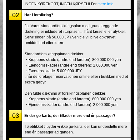
INGEN KØREKORT, INGEN KØRSEL!! For
mere info
.
02
Har I forsikring?
Ja. Vores standardforsikringsplan med grundlæggende
dækning er inkluderet i turprisen,, , hård kørsel eller ulykker.
Selvrisikoen på 50.000 JPY/vehicle vil blive opkrævet
umiddelbart efter turen.
Standardforsikringsplanen dækker:
・Kroppens skade (andre end føreren): 800.000.000 yen
・Ejendomsskader (andre end føreren): 2.000.000 yen
・Førerens skade: 5.000.000 JPY
, når de foretager reservationen online eller i butikken med et
ekstra gebyr.
Den fulde dækning af forsikringsplanen dækker:
・Kroppens skade (andre end føreren): 800.000.000 yen
・Ejendomsskader (andre end føreren): 2.000.000 yen
03
Er der go-karts, der tillader mere end én passager?
I øjeblikket tilbyder vi ikke go-karts, der kan understøtte mere
end én passager ad gangen.