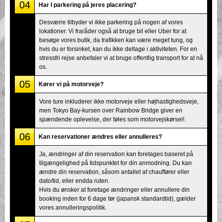
04
Har I parkering på jeres placering?
Desværre tilbyder vi ikke parkering på nogen af vores
lokationer. Vi fraråder også at bruge bil eller Uber for at
besøge vores butik, da trafikken kan være meget tung, og
hvis du er forsinket, kan du ikke deltage i aktiviteten. For en
stressfri rejse anbefaler vi at bruge offentlig transport for at nå
os.
05
Kører vi på motorveje?
Vore ture inkluderer ikke motorveje eller højhastighedsveje,
men Tokyo Bay-kursen over Rainbow Bridge giver en
spændende oplevelse, der føles som motorvejskørsel!.
06
Kan reservationer ændres eller annulleres?
Ja, ændringer af din reservation kan foretages baseret på
tilgængelighed på tidspunktet for din anmodning. Du kan
ændre din reservation, såsom antallet af chauffører eller
dato/tid, eller endda ruten.
Hvis du ønsker at foretage ændringer eller annullere din
booking inden for 6 dage før (japansk standardtid), gælder
vores annulleringspolitik.