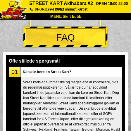
STREET KART Akihabara #2
OPEN 10:00-22:00
📞+81-80-1199-1199
📧
shina@kart.st
MENU/Skift butik
TOP
FAQ
Om
Specifikationer
Pris
Adgang
Stemme
FAQ
Virksomhed
Booking
Ofte stillede spørgsmål
Skift butik
01
Kan alle køre en Street Kart?
Tokyo Shinagawa
Tokyo Akihabara#1
Vores karts er automatiske og meget lette at kontrollere, hvis
du regelmæssigt kører bil. Så længe du har et gyldigt
Tokyo Akihabara#2
Tokyo Shibuya
kørekort til de japanske veje, kan du køre en Street Kart. Dog
Tokyo Shibuya Annex
Tokyo Bay
kan Street Kart ikke køres med kørekort til knallerter eller
motorcykler. Advarsel: Street Karts specialbyggede go-kart er
Tokyo Asakusa
Osaka
beregnet til offentlige veje i Japan. Du skal bruge et gyldigt
japansk kørekort, et internationalt kørekort, eller et SOFA-
Okinawa
kørekort for US Forces Japan, eller dit eget kørekort og en
officiel japansk oversættelse af kørekortet, hvis du er fra
Schweiz, Tyskland, Frankrig, Taiwan, Belgien, Monaco. Husk!