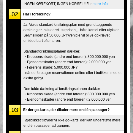
INGEN KØREKORT, INGEN KØRSEL!! For
mere info
.
02
Har I forsikring?
Ja. Vores standardforsikringsplan med grundlæggende
dækning er inkluderet i turprisen,, , hård kørsel eller ulykker.
Selvrisikoen på 50.000 JPY/vehicle vil blive opkrævet
umiddelbart efter turen.
Standardforsikringsplanen dækker:
・Kroppens skade (andre end føreren): 800.000.000 yen
・Ejendomsskader (andre end føreren): 2.000.000 yen
・Førerens skade: 5.000.000 JPY
, når de foretager reservationen online eller i butikken med et
ekstra gebyr.
Den fulde dækning af forsikringsplanen dækker:
・Kroppens skade (andre end føreren): 800.000.000 yen
・Ejendomsskader (andre end føreren): 2.000.000 yen
03
Er der go-karts, der tillader mere end én passager?
I øjeblikket tilbyder vi ikke go-karts, der kan understøtte mere
end én passager ad gangen.