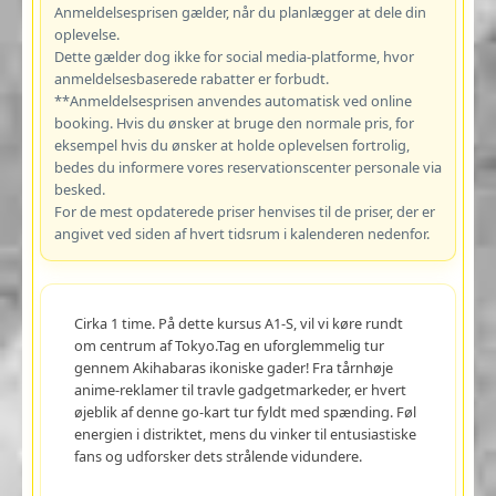
Anmeldelsesprisen gælder, når du planlægger at dele din
oplevelse.
Dette gælder dog ikke for social media-platforme, hvor
anmeldelsesbaserede rabatter er forbudt.
**Anmeldelsesprisen anvendes automatisk ved online
booking. Hvis du ønsker at bruge den normale pris, for
eksempel hvis du ønsker at holde oplevelsen fortrolig,
bedes du informere vores reservationscenter personale via
besked.
For de mest opdaterede priser henvises til de priser, der er
angivet ved siden af hvert tidsrum i kalenderen nedenfor.
Cirka 1 time. På dette kursus A1-S, vil vi køre rundt
om centrum af Tokyo.Tag en uforglemmelig tur
gennem Akihabaras ikoniske gader! Fra tårnhøje
anime-reklamer til travle gadgetmarkeder, er hvert
øjeblik af denne go-kart tur fyldt med spænding. Føl
energien i distriktet, mens du vinker til entusiastiske
fans og udforsker dets strålende vidundere.