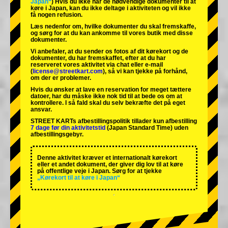
Japan“
) Hvis du ikke har de nødvendige dokumenter til at
køre i Japan, kan du ikke deltage i aktiviteten og vil ikke
få nogen refusion.
Læs nedenfor om, hvilke dokumenter du skal fremskaffe,
og sørg for at du kan ankomme til vores butik med disse
dokumenter.
Vi anbefaler, at du sender os fotos af dit kørekort og de
dokumenter, du har fremskaffet, efter at du har
reserveret vores aktivitet via chat eller e-mail
(
license@streetkart.com
), så vi kan tjekke på forhånd,
om der er problemer.
Hvis du ønsker at lave en reservation for meget tættere
datoer, har du måske ikke nok tid til at bede os om at
kontrollere. I så fald skal du selv bekræfte det på eget
ansvar.
STREET KARTs afbestillingspolitik tillader kun afbestilling
7 dage før din aktivitetstid
(Japan Standard Time) uden
afbestillingsgebyr.
Denne aktivitet kræver et internationalt kørekort
eller et andet dokument, der giver dig lov til at køre
på offentlige veje i Japan. Sørg for at tjekke
„Kørekort til at køre i Japan“