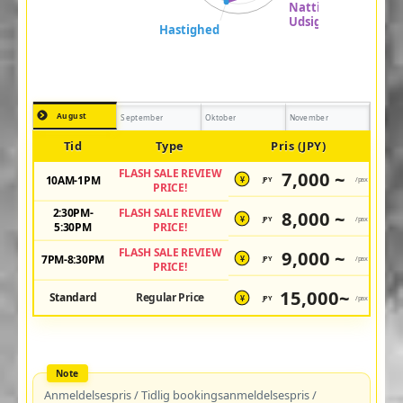
August
September
Oktober
November
Tid
Type
Pris (JPY)
FLASH SALE REVIEW
7,000 ~
10AM-1PM
JPY
/pax
¥
PRICE!
2:30PM-
FLASH SALE REVIEW
8,000 ~
JPY
/pax
¥
5:30PM
PRICE!
FLASH SALE REVIEW
9,000 ~
7PM-8:30PM
JPY
/pax
¥
PRICE!
15,000~
Standard
Regular Price
JPY
/pax
¥
Anmeldelsespris / Tidlig bookingsanmeldelsespris /