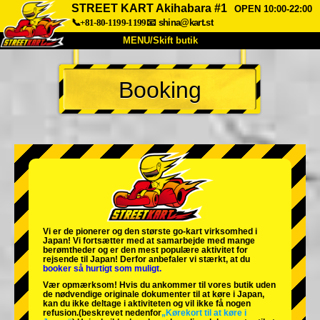
STREET KART Akihabara #1
OPEN 10:00-22:00
📞+81-80-1199-1199
📧
shina@kart.st
MENU/Skift butik
TOP
Booking
Om
Specifikationer
Pris
Adgang
Stemme
FAQ
Virksomhed
Booking
Skift butik
Tokyo Shinagawa
Tokyo Akihabara#1
Tokyo Akihabara#2
Tokyo Shibuya
Vi er de
pionerer
og
den største go-kart virksomhed
i
Tokyo Shibuya Annex
Tokyo Bay
Japan! Vi fortsætter med at samarbejde med
mange
berømtheder
og er den
mest populære aktivitet
for
rejsende til Japan! Derfor anbefaler vi stærkt, at du
Tokyo Asakusa
Osaka
booker så hurtigt som muligt.
Vær opmærksom! Hvis du ankommer til vores butik uden
Okinawa
de nødvendige originale dokumenter til at køre i Japan,
kan du ikke deltage i aktiviteten og vil ikke få nogen
refusion.
(beskrevet nedenfor
„Kørekort til at køre i