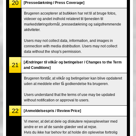
20
[Pressedækning / Press Coverage]
Brugeren accepterer at butikken har ret til at bruge fotos,
videoer og andet indhold relateret til tjenesten til
markedsføringsformål, pressedækning og salgsfremmende
aktiviteter.
Users may not collect data, information, and images in
connection with media distribution. Users may not collect
data without the shop's permission.
[Ændringer til vilkår og betingelser / Changes to the Term
21
and Conditions]
Brugeren forstår, at vilkår og betingelser kan blive opdateret
uden at meddele eller få godkendelse fra brugeren.
Users understand that the terms of use may be updated
without notification or approval to users.
22
[Anmeldelsespris / Review Price]
Vi mener, at det at dele og diskutere rejseoplevelser med
andre er en af de sande glæder ved at rejse.
Hvis du ikke har behov for at holde din oplevelse fortrolig