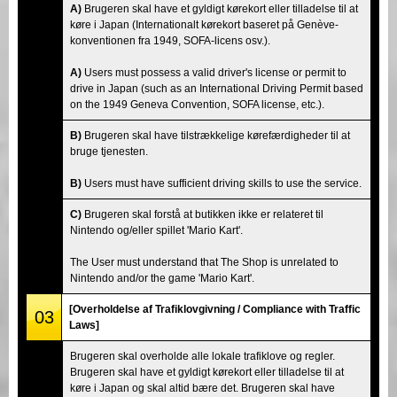
A)
Brugeren skal have et gyldigt kørekort eller tilladelse til at
køre i Japan (Internationalt kørekort baseret på Genève-
konventionen fra 1949, SOFA-licens osv.).
A)
Users must possess a valid driver's license or permit to
drive in Japan (such as an International Driving Permit based
on the 1949 Geneva Convention, SOFA license, etc.).
B)
Brugeren skal have tilstrækkelige kørefærdigheder til at
bruge tjenesten.
B)
Users must have sufficient driving skills to use the service.
C)
Brugeren skal forstå at butikken ikke er relateret til
Nintendo og/eller spillet 'Mario Kart'.
The User must understand that The Shop is unrelated to
Nintendo and/or the game 'Mario Kart'.
[Overholdelse af Trafiklovgivning / Compliance with Traffic
03
Laws]
Brugeren skal overholde alle lokale trafiklove og regler.
Brugeren skal have et gyldigt kørekort eller tilladelse til at
køre i Japan og skal altid bære det. Brugeren skal have