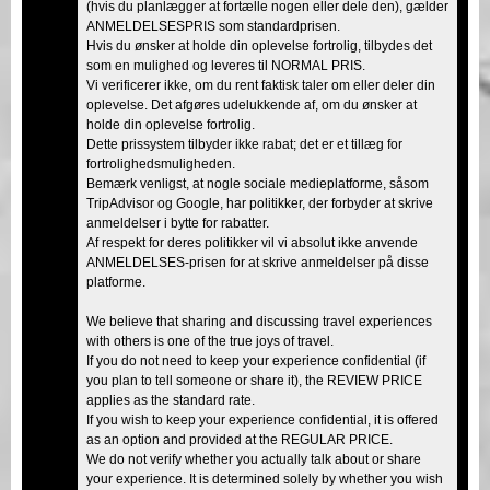
(hvis du planlægger at fortælle nogen eller dele den), gælder
ANMELDELSESPRIS som standardprisen.
Hvis du ønsker at holde din oplevelse fortrolig, tilbydes det
som en mulighed og leveres til NORMAL PRIS.
Vi verificerer ikke, om du rent faktisk taler om eller deler din
oplevelse. Det afgøres udelukkende af, om du ønsker at
holde din oplevelse fortrolig.
Dette prissystem tilbyder ikke rabat; det er et tillæg for
fortrolighedsmuligheden.
Bemærk venligst, at nogle sociale medieplatforme, såsom
TripAdvisor og Google, har politikker, der forbyder at skrive
anmeldelser i bytte for rabatter.
Af respekt for deres politikker vil vi absolut ikke anvende
ANMELDELSES-prisen for at skrive anmeldelser på disse
platforme.
We believe that sharing and discussing travel experiences
with others is one of the true joys of travel.
If you do not need to keep your experience confidential (if
you plan to tell someone or share it), the REVIEW PRICE
applies as the standard rate.
If you wish to keep your experience confidential, it is offered
as an option and provided at the REGULAR PRICE.
We do not verify whether you actually talk about or share
your experience. It is determined solely by whether you wish