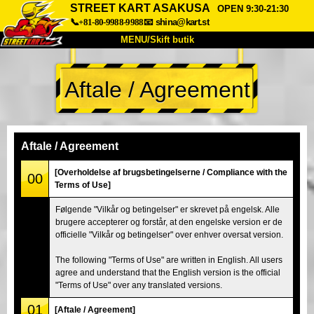
STREET KART ASAKUSA
OPEN 9:30-21:30
📞+81-80-9988-9988
📧
shina@kart.st
MENU/Skift butik
TOP
Aftale / Agreement
Om
Specifikationer
Pris
Adgang
Stemme
FAQ
Virksomhed
Booking
Aftale / Agreement
Skift butik
[Overholdelse af brugsbetingelserne / Compliance with the
00
Terms of Use]
Tokyo Shinagawa
Tokyo Akihabara#1
Følgende "Vilkår og betingelser" er skrevet på engelsk. Alle
Tokyo Akihabara#2
Tokyo Shibuya
brugere accepterer og forstår, at den engelske version er de
Tokyo Shibuya Annex
Tokyo Bay
officielle "Vilkår og betingelser" over enhver oversat version.
Tokyo Asakusa
Osaka
The following "Terms of Use" are written in English. All users
agree and understand that the English version is the official
Okinawa
"Terms of Use" over any translated versions.
01
[Aftale / Agreement]