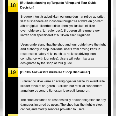
[Butiksbeslutning og Turguide / Shop and Tour Guide
18
Decision]
Brugeren forstår at butikken og turguiden har ret og autoritet
til at suspendere en individuel bruger fra at køre en go-kart
afhængigt af sikkerhedsrisici (hensynsløs kørsel, ikke
overholdelse af turregler osv.). Brugeren vil returnere go-
karten som specificeret af butikken eller turguiden.
Users understand that the shop and tour guide have the right
and authority to stop individual users from driving karts in
response to safety risks (such as reckless driving, non-
compliance with tour rules). Users will return karts as
designated by the shop or tour guide.
19
[Butiks Ansvarsfraskrivelse / Shop Disclaimer]
Butikken vil ikke være ansvarlig og/eller hæfte for eventuelle
skader forvoldt brugeren. Butikken har ret til at suspendere,
annullere og ændre tjenesten leveret til brugeren.
The shop assumes no responsibility and/or obligation for any
damages incurred by users. The shop has the right to stop,
cancel, and modify services provided to users.