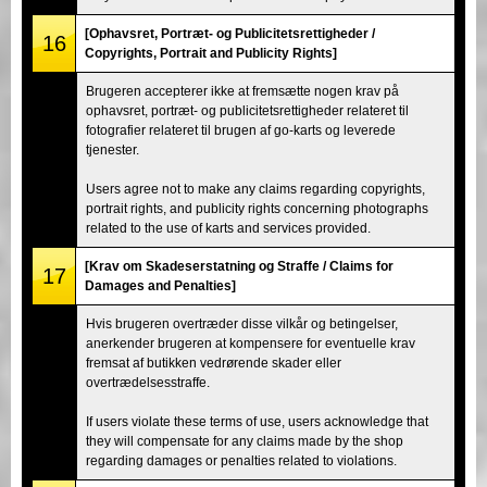
[Ophavsret, Portræt- og Publicitetsrettigheder /
16
Copyrights, Portrait and Publicity Rights]
Brugeren accepterer ikke at fremsætte nogen krav på
ophavsret, portræt- og publicitetsrettigheder relateret til
fotografier relateret til brugen af go-karts og leverede
tjenester.
Users agree not to make any claims regarding copyrights,
portrait rights, and publicity rights concerning photographs
related to the use of karts and services provided.
[Krav om Skadeserstatning og Straffe / Claims for
17
Damages and Penalties]
Hvis brugeren overtræder disse vilkår og betingelser,
anerkender brugeren at kompensere for eventuelle krav
fremsat af butikken vedrørende skader eller
overtrædelsesstraffe.
If users violate these terms of use, users acknowledge that
they will compensate for any claims made by the shop
regarding damages or penalties related to violations.