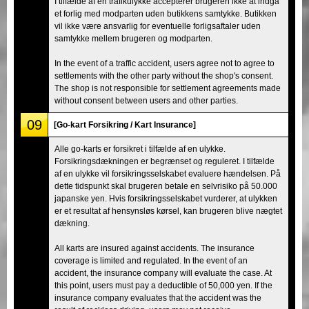
I tilfælde af en trafikulykke accepterer brugeren ikke at indgå
et forlig med modparten uden butikkens samtykke. Butikken
vil ikke være ansvarlig for eventuelle forligsaftaler uden
samtykke mellem brugeren og modparten.
In the event of a traffic accident, users agree not to agree to
settlements with the other party without the shop's consent.
The shop is not responsible for settlement agreements made
without consent between users and other parties.
09
[Go-kart Forsikring / Kart Insurance]
Alle go-karts er forsikret i tilfælde af en ulykke.
Forsikringsdækningen er begrænset og reguleret. I tilfælde
af en ulykke vil forsikringsselskabet evaluere hændelsen. På
dette tidspunkt skal brugeren betale en selvrisiko på 50.000
japanske yen. Hvis forsikringsselskabet vurderer, at ulykken
er et resultat af hensynsløs kørsel, kan brugeren blive nægtet
dækning.
All karts are insured against accidents. The insurance
coverage is limited and regulated. In the event of an
accident, the insurance company will evaluate the case. At
this point, users must pay a deductible of 50,000 yen. If the
insurance company evaluates that the accident was the