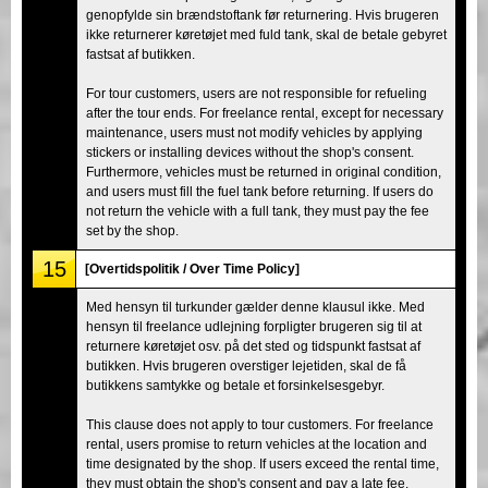
genopfylde sin brændstoftank før returnering. Hvis brugeren
ikke returnerer køretøjet med fuld tank, skal de betale gebyret
fastsat af butikken.
For tour customers, users are not responsible for refueling
after the tour ends. For freelance rental, except for necessary
maintenance, users must not modify vehicles by applying
stickers or installing devices without the shop's consent.
Furthermore, vehicles must be returned in original condition,
and users must fill the fuel tank before returning. If users do
not return the vehicle with a full tank, they must pay the fee
set by the shop.
15
[Overtidspolitik / Over Time Policy]
Med hensyn til turkunder gælder denne klausul ikke. Med
hensyn til freelance udlejning forpligter brugeren sig til at
returnere køretøjet osv. på det sted og tidspunkt fastsat af
butikken. Hvis brugeren overstiger lejetiden, skal de få
butikkens samtykke og betale et forsinkelsesgebyr.
This clause does not apply to tour customers. For freelance
rental, users promise to return vehicles at the location and
time designated by the shop. If users exceed the rental time,
they must obtain the shop's consent and pay a late fee.