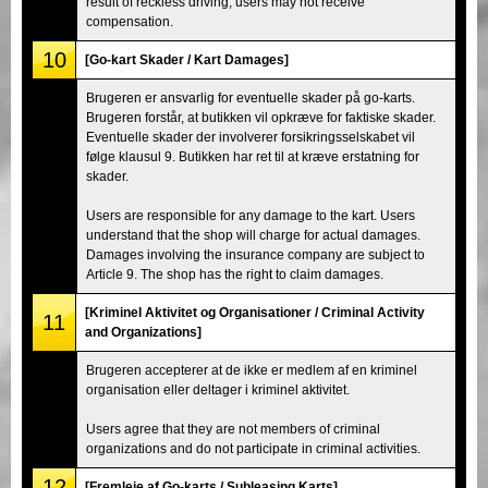
result of reckless driving, users may not receive
compensation.
10
[Go-kart Skader / Kart Damages]
Brugeren er ansvarlig for eventuelle skader på go-karts.
Brugeren forstår, at butikken vil opkræve for faktiske skader.
Eventuelle skader der involverer forsikringsselskabet vil
følge klausul 9. Butikken har ret til at kræve erstatning for
skader.
Users are responsible for any damage to the kart. Users
understand that the shop will charge for actual damages.
Damages involving the insurance company are subject to
Article 9. The shop has the right to claim damages.
[Kriminel Aktivitet og Organisationer / Criminal Activity
11
and Organizations]
Brugeren accepterer at de ikke er medlem af en kriminel
organisation eller deltager i kriminel aktivitet.
Users agree that they are not members of criminal
organizations and do not participate in criminal activities.
12
[Fremleje af Go-karts / Subleasing Karts]