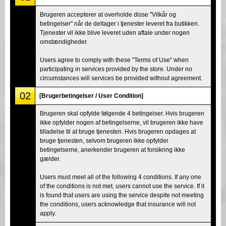
Brugeren accepterer at overholde disse "Vilkår og
betingelser" når de deltager i tjenester leveret fra butikken.
Tjenester vil ikke blive leveret uden aftale under nogen
omstændigheder.
Users agree to comply with these "Terms of Use" when
participating in services provided by the store. Under no
circumstances will services be provided without agreement.
02
[Brugerbetingelser / User Condition]
Brugeren skal opfylde følgende 4 betingelser. Hvis brugeren
ikke opfylder nogen af betingelserne, vil brugeren ikke have
tilladelse til at bruge tjenesten. Hvis brugeren opdages at
bruge tjenesten, selvom brugeren ikke opfylder
betingelserne, anerkender brugeren at forsikring ikke
gælder.
Users must meet all of the following 4 conditions. If any one
of the conditions is not met, users cannot use the service. If it
is found that users are using the service despite not meeting
the conditions, users acknowledge that insurance will not
apply.