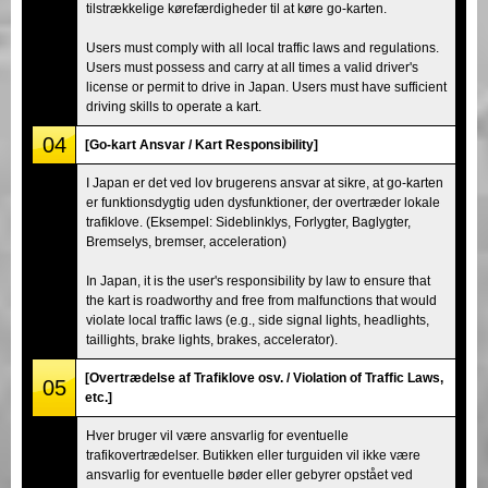
tilstrækkelige kørefærdigheder til at køre go-karten.
Users must comply with all local traffic laws and regulations.
Users must possess and carry at all times a valid driver's
license or permit to drive in Japan. Users must have sufficient
driving skills to operate a kart.
04
[Go-kart Ansvar / Kart Responsibility]
I Japan er det ved lov brugerens ansvar at sikre, at go-karten
er funktionsdygtig uden dysfunktioner, der overtræder lokale
trafiklove. (Eksempel: Sideblinklys, Forlygter, Baglygter,
Bremselys, bremser, acceleration)
In Japan, it is the user's responsibility by law to ensure that
the kart is roadworthy and free from malfunctions that would
violate local traffic laws (e.g., side signal lights, headlights,
taillights, brake lights, brakes, accelerator).
[Overtrædelse af Trafiklove osv. / Violation of Traffic Laws,
05
etc.]
Hver bruger vil være ansvarlig for eventuelle
trafikovertrædelser. Butikken eller turguiden vil ikke være
ansvarlig for eventuelle bøder eller gebyrer opstået ved